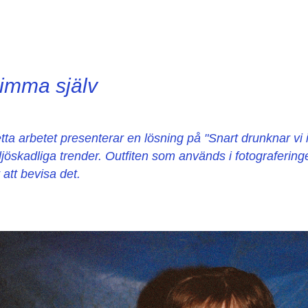
imma själv
tta arbetet presenterar en lösning på "Snart drunknar vi i
ljöskadliga trender. Outfiten som används i fotograferin
r att bevisa det.