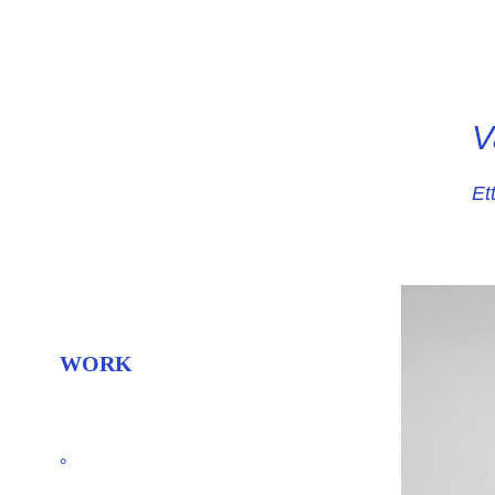
V
Et
WORK
°